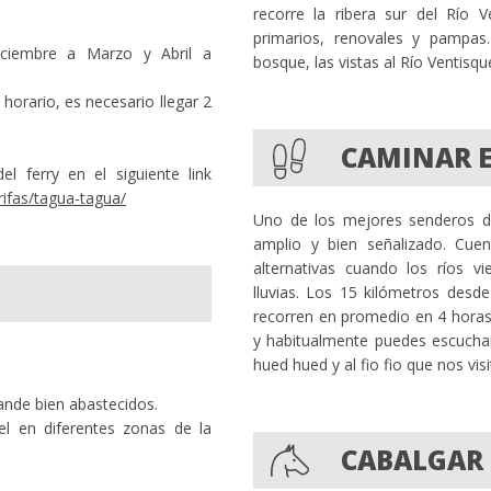
recorre la ribera sur del Río 
primarios, renovales y pampas.
iciembre a Marzo y Abril a
bosque, las vistas al Río Ventisqu
horario, es necesario llegar 2
CAMINAR E
el ferry en el siguiente link
rifas/tagua-tagua/
Uno de los mejores senderos de
amplio y bien señalizado. Cue
alternativas cuando los ríos v
lluvias. Los 15 kilómetros desde
recorren en promedio en 4 horas
y habitualmente puedes escuchar 
hued hued y al fio fio que nos vis
ande bien abastecidos.
el en diferentes zonas de la
CABALGAR 