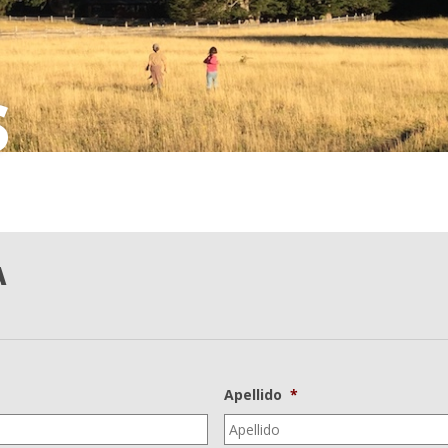
S
A
Apellido
*