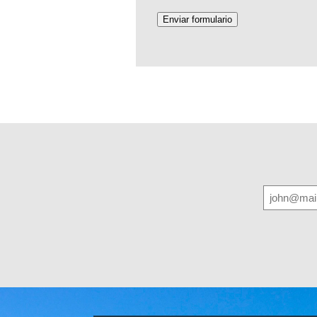
Enviar formulario
E-
mail
(Requi